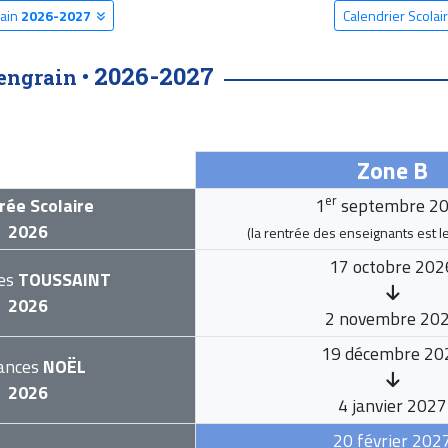
rain
2026-2027
Calendrier Scola
2026-2027
engrain •
Zone B
er
rée Scolaire
1
septembre 2
2026
(la rentrée des enseignants est l
17 octobre 202
es
TOUSSAINT
2026
2 novembre 20
19 décembre 20
ances
NOËL
2026
4 janvier 2027
20 février 202