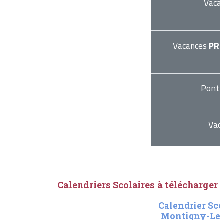
Vac
Vacances
PR
Pont
Va
Calendriers Scolaires à télécharger
Calendrier Sc
Montigny-Le