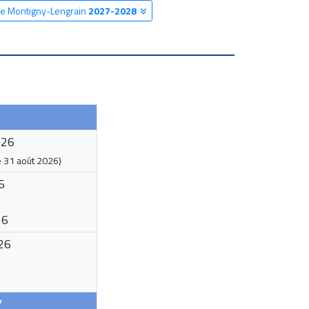
ire Montigny-Lengrain
2027-2028
026
e
31 août 2026
)
6
26
26
7