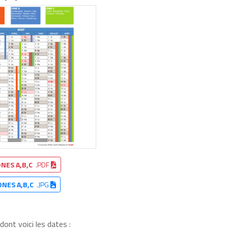
NES A,B,C
.PDF
ONES A,B,C
.JPG
ont voici les dates :