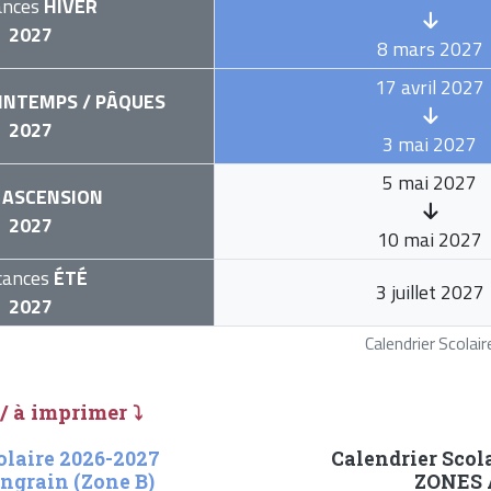
ances
HIVER
2027
8 mars 2027
17 avril 2027
INTEMPS / PÂQUES
2027
3 mai 2027
5 mai 2027
ASCENSION
2027
10 mai 2027
cances
ÉTÉ
3 juillet 2027
2027
Calendrier Scola
 / à imprimer ⤵
olaire 2026-2027
Calendrier Scol
ngrain (Zone B)
ZONES A