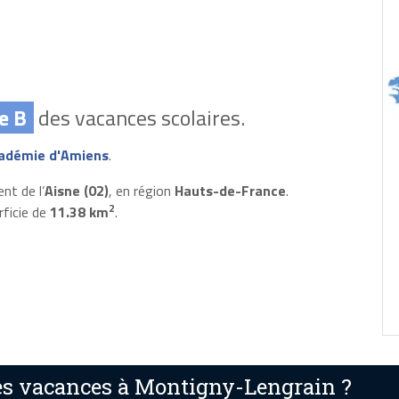
e B
des vacances scolaires.
adémie d'Amiens
.
nt de l’
Aisne (02)
, en région
Hauts-de-France
.
2
rficie de
11.38 km
.
s vacances à Montigny-Lengrain ?