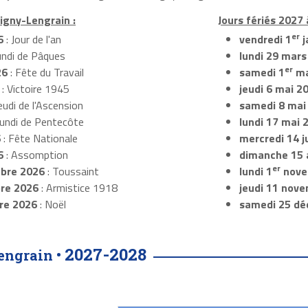
igny-Lengrain :
Jours fériés 2027
er
6
: Jour de l'an
vendredi 1
j
undi de Pâques
lundi 29 mars
er
26
: Fête du Travail
samedi 1
ma
: Victoire 1945
jeudi 6 mai 2
eudi de l'Ascension
samedi 8 mai
Lundi de Pentecôte
lundi 17 mai 
6
: Fête Nationale
mercredi 14 ju
6
: Assomption
dimanche 15 
er
bre 2026
: Toussaint
lundi 1
nove
re 2026
: Armistice 1918
jeudi 11 nov
re 2026
: Noël
samedi 25 dé
2027-2028
engrain •