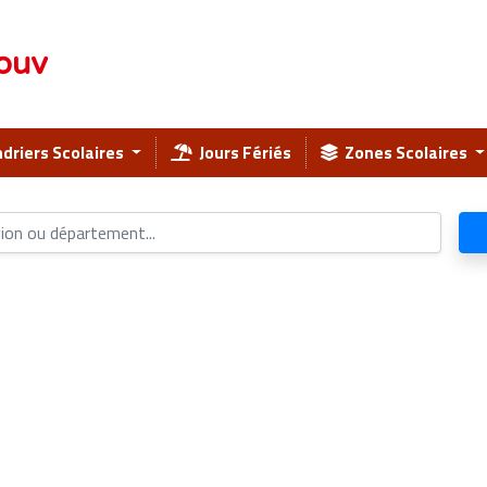
ouv
driers Scolaires
Jours Fériés
Zones Scolaires