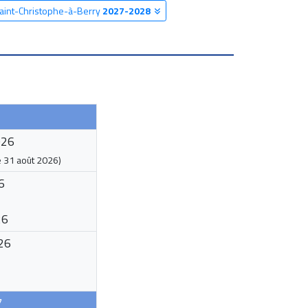
Saint-Christophe-à-Berry
2027-2028
026
e
31 août 2026
)
6
26
26
7