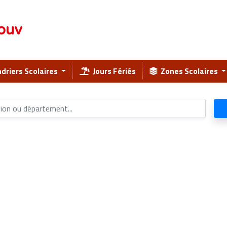
ouv
driers Scolaires
Jours Fériés
Zones Scolaires