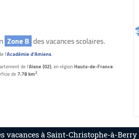
en
Zone B
des vacances scolaires.
e l'
Académie d'Amiens
.
artement de l’
Aisne (02)
, en région
Hauts-de-France
.
2
rficie de
7.78 km
.
s vacances à Saint-Christophe-à-Berry 