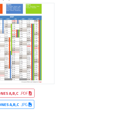
NES A,B,C
.PDF
ONES A,B,C
.JPG