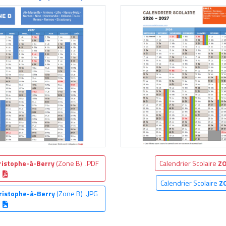
ristophe-à-Berry
(Zone B) .PDF
Calendrier Scolaire
ZO
Calendrier Scolaire
Z
ristophe-à-Berry
(Zone B) .JPG