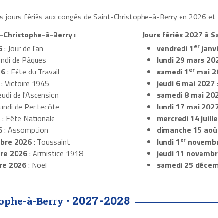
les jours fériés aux congés de Saint-Christophe-à-Berry en 2026 et 
t-Christophe-à-Berry :
Jours fériés 2027 à S
er
6
: Jour de l'an
vendredi 1
janv
undi de Pâques
lundi 29 mars 20
er
26
: Fête du Travail
samedi 1
mai 2
: Victoire 1945
jeudi 6 mai 2027
:
eudi de l'Ascension
samedi 8 mai 20
Lundi de Pentecôte
lundi 17 mai 202
6
: Fête Nationale
mercredi 14 juill
6
: Assomption
dimanche 15 aoû
er
bre 2026
: Toussaint
lundi 1
novembr
re 2026
: Armistice 1918
jeudi 11 novemb
re 2026
: Noël
samedi 25 décem
2027-2028
ophe-à-Berry •