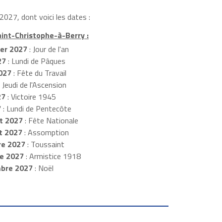
2027, dont voici les dates :
aint-Christophe-à-Berry :
ier 2027
: Jour de l'an
27
: Lundi de Pâques
027
: Fête du Travail
 Jeudi de l'Ascension
27
: Victoire 1945
7
: Lundi de Pentecôte
et 2027
: Fête Nationale
t 2027
: Assomption
e 2027
: Toussaint
re 2027
: Armistice 1918
bre 2027
: Noël