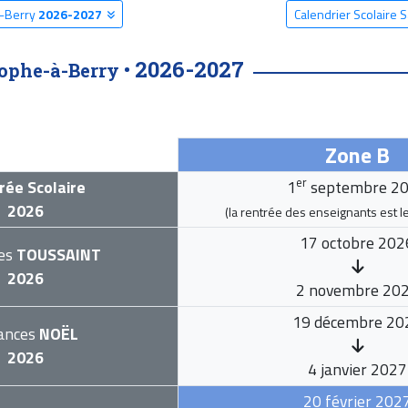
à-Berry
2026-2027
Calendrier Scolaire 
2026-2027
ophe-à-Berry •
Zone B
er
rée Scolaire
1
septembre 2
2026
(la rentrée des enseignants est l
17 octobre 202
es
TOUSSAINT
2026
2 novembre 20
19 décembre 20
ances
NOËL
2026
4 janvier 2027
20 février 202