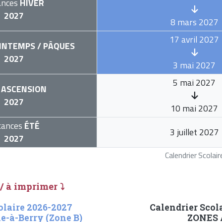
ances
HIVER
2027
8 mars 2027
17 avril 2027
INTEMPS / PÂQUES
2027
3 mai 2027
5 mai 2027
ASCENSION
2027
10 mai 2027
cances
ÉTÉ
3 juillet 2027
2027
Calendrier Scola
 / à imprimer ⤵
olaire 2026-2027
Calendrier Scol
e-à-Berry (Zone B)
ZONES A