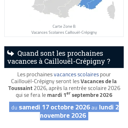
Carte Zone B
Vacances Scolaires Caillouël-Crépigny
Quand sont les prochaines
vacances à Caillouël-Crépigny ?
Les prochaines
vacances scolaires
pour
Caillouël-Crépigny seront les
Vacances de la
Toussaint
2026, après la rentrée scolaire 2026
er
qui se fera le
mardi 1
septembre 2026
samedi 17 octobre 2026
lundi 2
du
au
novembre 2026