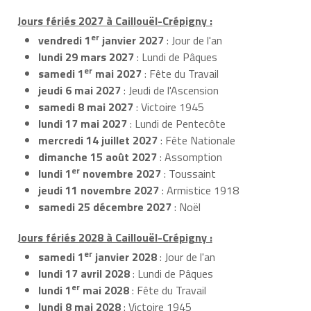
Jours fériés 2027 à Caillouël-Crépigny :
er
vendredi 1
janvier 2027
: Jour de l'an
lundi 29 mars 2027
: Lundi de Pâques
er
samedi 1
mai 2027
: Fête du Travail
jeudi 6 mai 2027
: Jeudi de l'Ascension
samedi 8 mai 2027
: Victoire 1945
lundi 17 mai 2027
: Lundi de Pentecôte
mercredi 14 juillet 2027
: Fête Nationale
dimanche 15 août 2027
: Assomption
er
lundi 1
novembre 2027
: Toussaint
jeudi 11 novembre 2027
: Armistice 1918
samedi 25 décembre 2027
: Noël
Jours fériés 2028 à Caillouël-Crépigny :
er
samedi 1
janvier 2028
: Jour de l'an
lundi 17 avril 2028
: Lundi de Pâques
er
lundi 1
mai 2028
: Fête du Travail
lundi 8 mai 2028
: Victoire 1945