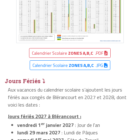
Calendrier Scolaire
ZONES A,B,C
.PDF
Calendrier Scolaire
ZONES A,B,C
.JPG
Jours Fériés ⤵
Aux vacances du calendrier scolaire s’ajoutent les jours
fériés aux congés de Blérancourt en 2027 et 2028, dont
voici les dates :
Jours fériés 2027 à Blérancourt :
er
vendredi 1
janvier 2027
: Jour de l'an
lundi 29 mars 2027
: Lundi de Pâques
er
samedi 1
mai 2027
: Fête du Travail