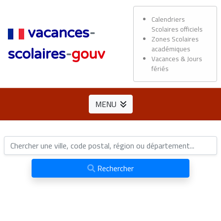
Calendriers
Scolaires officiels
vacances
-
Zones Scolaires
académiques
scolaires
-
gouv
Vacances & Jours
fériés
MENU
Rechercher