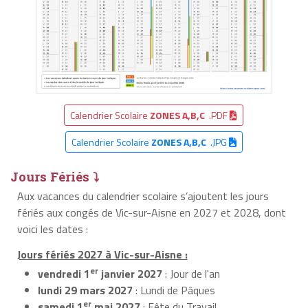
Calendrier Scolaire
ZONES A,B,C
.PDF
Calendrier Scolaire
ZONES A,B,C
.JPG
Jours Fériés ⤵
Aux vacances du calendrier scolaire s’ajoutent les jours
fériés aux congés de Vic-sur-Aisne en 2027 et 2028, dont
voici les dates :
Jours fériés 2027 à Vic-sur-Aisne :
er
vendredi 1
janvier 2027
: Jour de l'an
lundi 29 mars 2027
: Lundi de Pâques
er
samedi 1
mai 2027
: Fête du Travail