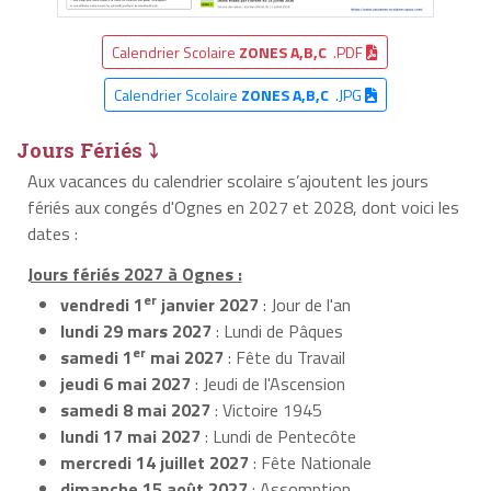
Calendrier Scolaire
ZONES A,B,C
.PDF
Calendrier Scolaire
ZONES A,B,C
.JPG
Jours Fériés ⤵
Aux vacances du calendrier scolaire s’ajoutent les jours
fériés aux congés d'Ognes en 2027 et 2028, dont voici les
dates :
Jours fériés 2027 à Ognes :
er
vendredi 1
janvier 2027
: Jour de l'an
lundi 29 mars 2027
: Lundi de Pâques
er
samedi 1
mai 2027
: Fête du Travail
jeudi 6 mai 2027
: Jeudi de l'Ascension
samedi 8 mai 2027
: Victoire 1945
lundi 17 mai 2027
: Lundi de Pentecôte
mercredi 14 juillet 2027
: Fête Nationale
dimanche 15 août 2027
: Assomption