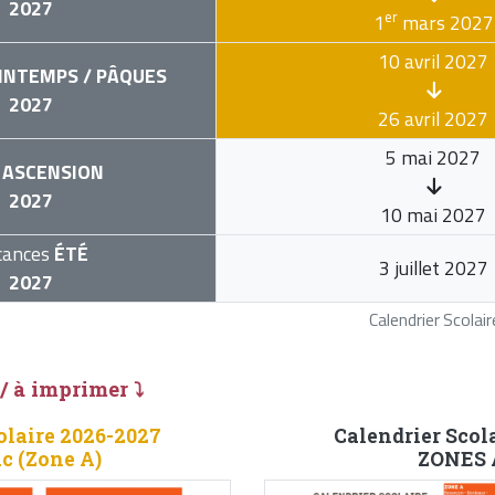
2027
er
1
mars 2027
10 avril 2027
INTEMPS / PÂQUES
2027
26 avril 2027
5 mai 2027
ASCENSION
2027
10 mai 2027
cances
ÉTÉ
3 juillet 2027
2027
Calendrier Scola
 / à imprimer ⤵
olaire 2026-2027
Calendrier Scol
c (Zone A)
ZONES A