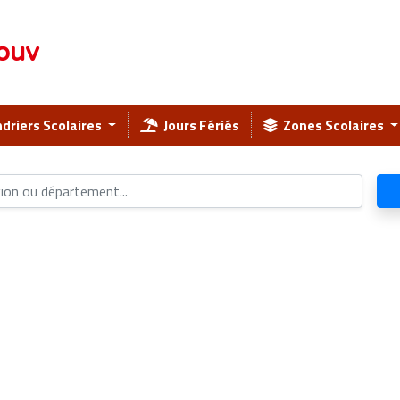
ouv
driers Scolaires
Jours Fériés
Zones Scolaires