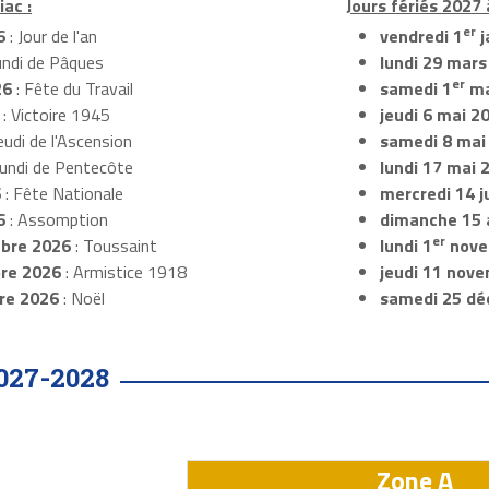
iac :
Jours fériés 2027 
er
6
: Jour de l'an
vendredi 1
j
undi de Pâques
lundi 29 mars
er
26
: Fête du Travail
samedi 1
ma
: Victoire 1945
jeudi 6 mai 2
eudi de l'Ascension
samedi 8 mai
Lundi de Pentecôte
lundi 17 mai 
6
: Fête Nationale
mercredi 14 ju
6
: Assomption
dimanche 15 
er
bre 2026
: Toussaint
lundi 1
nove
re 2026
: Armistice 1918
jeudi 11 nov
re 2026
: Noël
samedi 25 dé
027-2028
Zone A