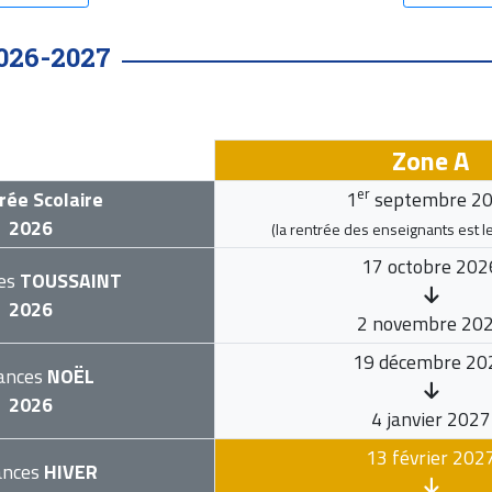
026-2027
Zone A
er
rée Scolaire
1
septembre 2
2026
(la rentrée des enseignants est l
17 octobre 202
es
TOUSSAINT
2026
2 novembre 20
19 décembre 20
ances
NOËL
2026
4 janvier 2027
13 février 202
ances
HIVER