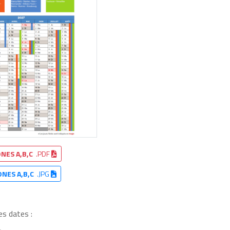
NES A,B,C
.PDF
ONES A,B,C
.JPG
es dates :