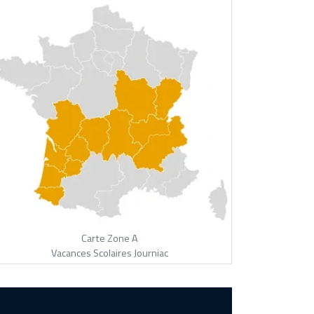
Carte Zone A
Vacances Scolaires Journiac