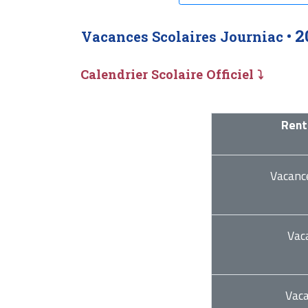
2
Vacances Scolaires Journiac •
Calendrier Scolaire Officiel ⤵
Rent
Vacanc
Vac
Vac