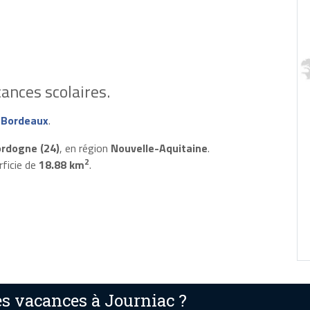
ances scolaires.
 Bordeaux
.
rdogne (24)
, en région
Nouvelle-Aquitaine
.
2
rficie de
18.88 km
.
s vacances à Journiac ?