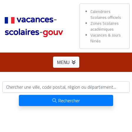
Calendriers
Scolaires officiels
vacances
-
Zones Scolaires
académiques
scolaires
-
gouv
Vacances & Jours
fériés
MENU
Rechercher