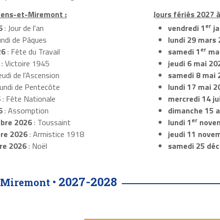
zens-et-Miremont :
Jours fériés 2027
er
6
: Jour de l'an
vendredi 1
ja
undi de Pâques
lundi 29 mars
er
26
: Fête du Travail
samedi 1
mai
: Victoire 1945
jeudi 6 mai 20
eudi de l'Ascension
samedi 8 mai 
Lundi de Pentecôte
lundi 17 mai 2
6
: Fête Nationale
mercredi 14 ju
6
: Assomption
dimanche 15 
er
bre 2026
: Toussaint
lundi 1
novem
re 2026
: Armistice 1918
jeudi 11 nove
re 2026
: Noël
samedi 25 dé
2027-2028
-Miremont •