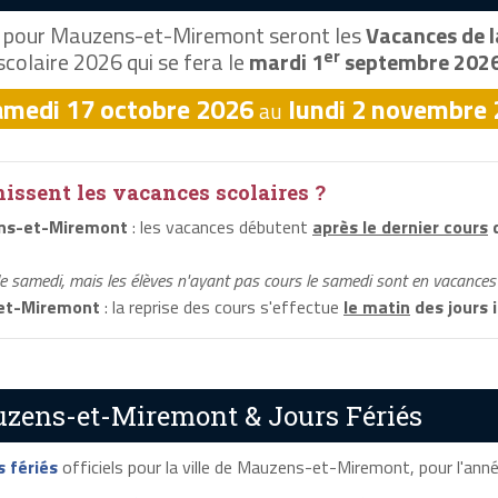
pour Mauzens-et-Miremont seront les
Vacances de l
er
scolaire 2026 qui se fera le
mardi 1
septembre 202
amedi 17 octobre 2026
lundi 2 novembre
au
ssent les vacances scolaires ?
ns-et-Miremont
: les vacances débutent
après le dernier cours
d
le samedi, mais les élèves n'ayant pas cours le samedi sont en vacances 
et-Miremont
: la reprise des cours s'effectue
le matin
des jours 
uzens-et-Miremont & Jours Fériés
s fériés
officiels pour la ville de Mauzens-et-Miremont, pour l'année 