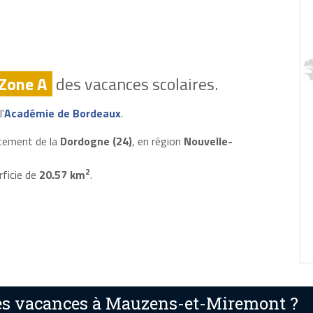
Zone A
des vacances scolaires.
'
Académie de Bordeaux
.
tement de la
Dordogne (24)
, en région
Nouvelle-
2
rficie de
20.57 km
.
es vacances à Mauzens-et-Miremont ?