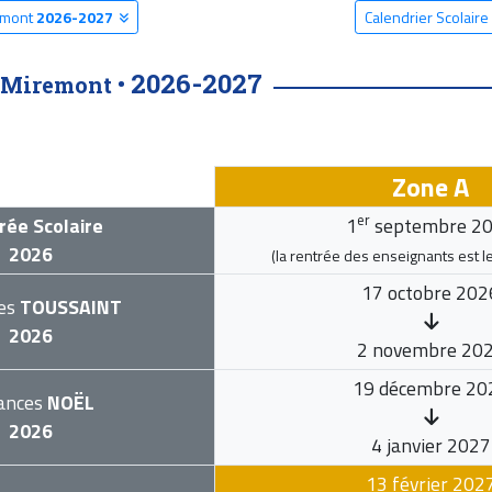
emont
2026-2027
Calendrier Scolai
2026-2027
-Miremont •
Zone A
er
rée Scolaire
1
septembre 2
2026
(la rentrée des enseignants est l
17 octobre 202
es
TOUSSAINT
2026
2 novembre 20
19 décembre 20
ances
NOËL
2026
4 janvier 2027
13 février 202