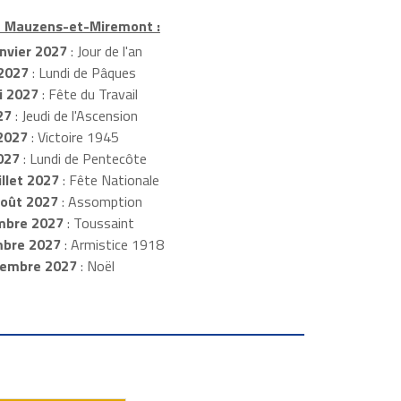
 à Mauzens-et-Miremont :
nvier 2027
: Jour de l'an
 2027
: Lundi de Pâques
 2027
: Fête du Travail
27
: Jeudi de l'Ascension
2027
: Victoire 1945
027
: Lundi de Pentecôte
illet 2027
: Fête Nationale
août 2027
: Assomption
bre 2027
: Toussaint
mbre 2027
: Armistice 1918
cembre 2027
: Noël