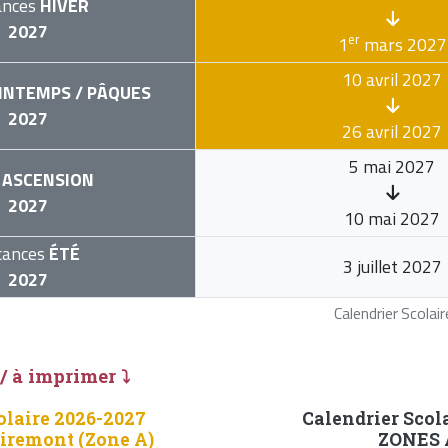
ances
HIVER
2027
er
1
mars 2027
10 avril 2027
INTEMPS / PÂQUES
2027
26 avril 2027
5 mai 2027
ASCENSION
2027
10 mai 2027
cances
ÉTÉ
3 juillet 2027
2027
Calendrier Scola
 / à imprimer ⤵
olaire 2026-2027
Calendrier Scol
remont (Zone A)
ZONES A