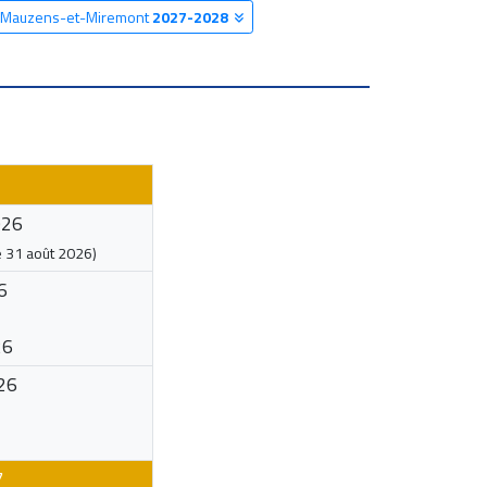
re Mauzens-et-Miremont
2027-2028
026
e
31 août 2026
)
6
26
26
7