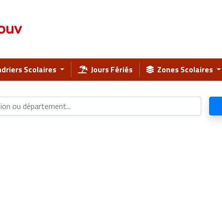
ouv
driers Scolaires
Jours Fériés
Zones Scolaires