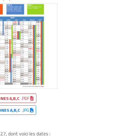
NES A,B,C
.PDF
ONES A,B,C
.JPG
7, dont voici les dates :