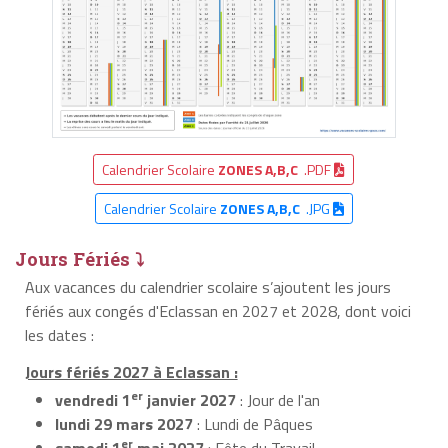
Calendrier Scolaire
ZONES A,B,C
.PDF
Calendrier Scolaire
ZONES A,B,C
.JPG
Jours Fériés ⤵
Aux vacances du calendrier scolaire s’ajoutent les jours
fériés aux congés d'Eclassan en 2027 et 2028, dont voici
les dates :
Jours fériés 2027 à Eclassan :
er
vendredi 1
janvier 2027
: Jour de l'an
lundi 29 mars 2027
: Lundi de Pâques
er
samedi 1
mai 2027
: Fête du Travail