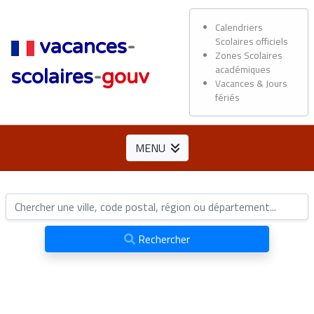
Calendriers
Scolaires officiels
vacances
-
Zones Scolaires
académiques
scolaires
-
gouv
Vacances & Jours
fériés
MENU
Rechercher