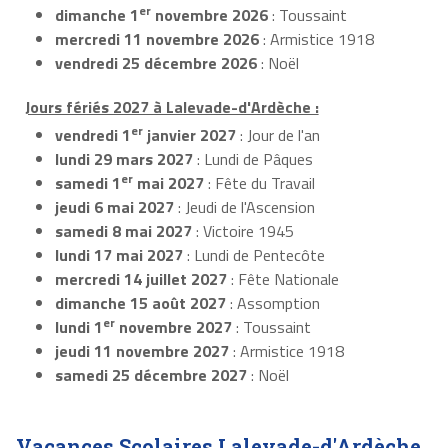
er
dimanche 1
novembre 2026
: Toussaint
mercredi 11 novembre 2026
: Armistice 1918
vendredi 25 décembre 2026
: Noël
Jours fériés 2027 à Lalevade-d'Ardèche :
er
vendredi 1
janvier 2027
: Jour de l'an
lundi 29 mars 2027
: Lundi de Pâques
er
samedi 1
mai 2027
: Fête du Travail
jeudi 6 mai 2027
: Jeudi de l'Ascension
samedi 8 mai 2027
: Victoire 1945
lundi 17 mai 2027
: Lundi de Pentecôte
mercredi 14 juillet 2027
: Fête Nationale
dimanche 15 août 2027
: Assomption
er
lundi 1
novembre 2027
: Toussaint
jeudi 11 novembre 2027
: Armistice 1918
samedi 25 décembre 2027
: Noël
Vacances Scolaires Lalevade-d'Ardèche