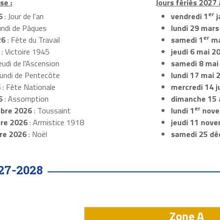
se :
Jours fériés 2027
er
6
: Jour de l'an
vendredi 1
j
undi de Pâques
lundi 29 mars
er
26
: Fête du Travail
samedi 1
ma
: Victoire 1945
jeudi 6 mai 2
eudi de l'Ascension
samedi 8 mai
Lundi de Pentecôte
lundi 17 mai 
6
: Fête Nationale
mercredi 14 ju
6
: Assomption
dimanche 15 
er
bre 2026
: Toussaint
lundi 1
nove
re 2026
: Armistice 1918
jeudi 11 nov
re 2026
: Noël
samedi 25 dé
27-2028
Zone A