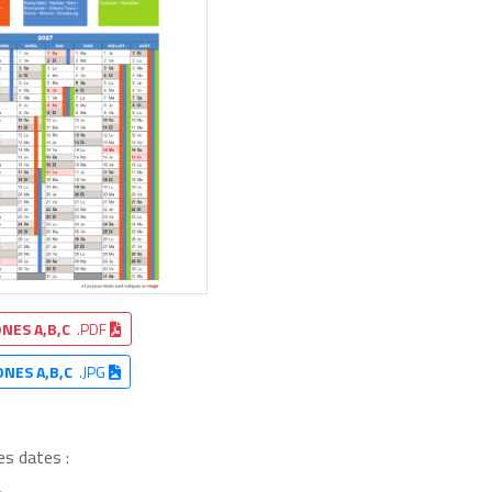
NES A,B,C
.PDF
ONES A,B,C
.JPG
es dates :