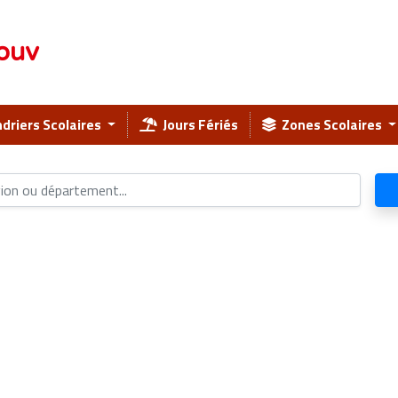
ouv
driers Scolaires
Jours Fériés
Zones Scolaires