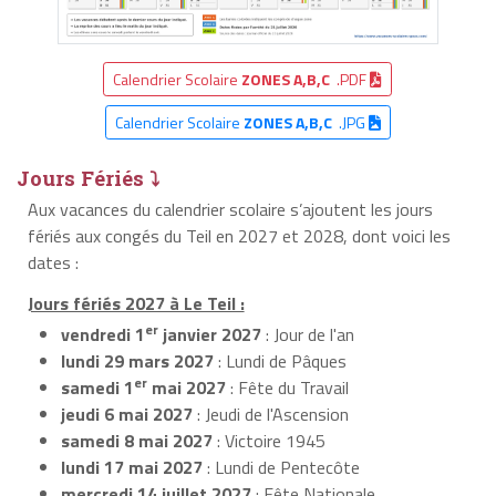
Calendrier Scolaire
ZONES A,B,C
.PDF
Calendrier Scolaire
ZONES A,B,C
.JPG
Jours Fériés ⤵
Aux vacances du calendrier scolaire s’ajoutent les jours
fériés aux congés du Teil en 2027 et 2028, dont voici les
dates :
Jours fériés 2027 à Le Teil :
er
vendredi 1
janvier 2027
: Jour de l'an
lundi 29 mars 2027
: Lundi de Pâques
er
samedi 1
mai 2027
: Fête du Travail
jeudi 6 mai 2027
: Jeudi de l'Ascension
samedi 8 mai 2027
: Victoire 1945
lundi 17 mai 2027
: Lundi de Pentecôte
mercredi 14 juillet 2027
: Fête Nationale