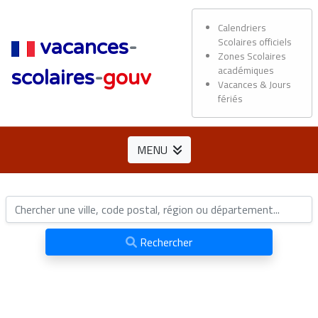
Calendriers
Scolaires officiels
vacances
-
Zones Scolaires
académiques
scolaires
-
gouv
Vacances & Jours
fériés
MENU
Rechercher