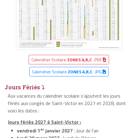
Calendrier Scolaire
ZONES A,B,C
.PDF
Calendrier Scolaire
ZONES A,B,C
.JPG
Jours Fériés ⤵
Aux vacances du calendrier scolaire s’ajoutent les jours
fériés aux congés de Saint-Victor en 2027 et 2028, dont
voici les dates :
Jours fériés 2027 à Saint-Victor :
er
vendredi 1
janvier 2027
: Jour de l'an
lundi 29 mars 2027
: Lundi de Pâques