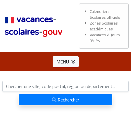
Calendriers
Scolaires officiels
vacances
-
Zones Scolaires
académiques
scolaires
-
gouv
Vacances & Jours
fériés
MENU
Rechercher