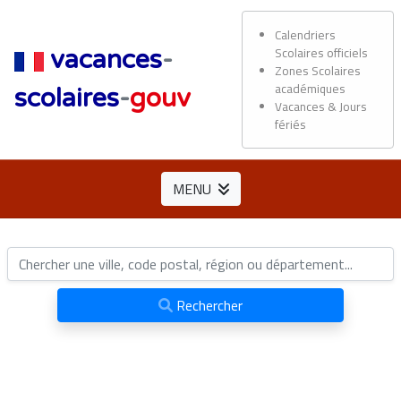
Calendriers
Scolaires officiels
vacances
-
Zones Scolaires
académiques
scolaires
-
gouv
Vacances & Jours
fériés
MENU
Rechercher