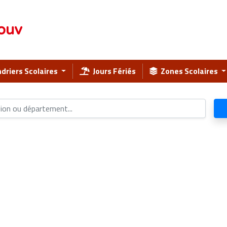
ouv
driers Scolaires
Jours Fériés
Zones Scolaires