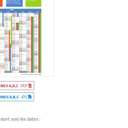
NES A,B,C
.PDF
ONES A,B,C
.JPG
ont voici les dates :