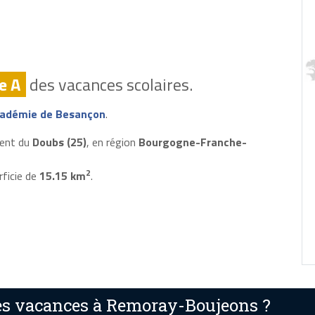
e A
des vacances scolaires.
adémie de Besançon
.
ment du
Doubs (25)
, en région
Bourgogne-Franche-
2
rficie de
15.15 km
.
es vacances à Remoray-Boujeons ?