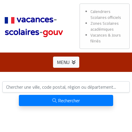
Calendriers
Scolaires officiels
vacances
-
Zones Scolaires
académiques
scolaires
-
gouv
Vacances & Jours
fériés
MENU
Rechercher