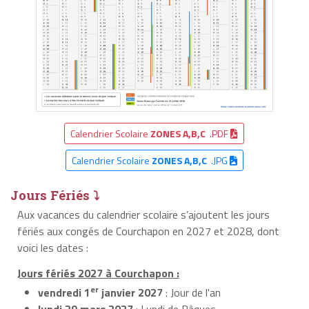
Calendrier Scolaire
ZONES A,B,C
.PDF
Calendrier Scolaire
ZONES A,B,C
.JPG
Jours Fériés ⤵
Aux vacances du calendrier scolaire s’ajoutent les jours
fériés aux congés de Courchapon en 2027 et 2028, dont
voici les dates :
Jours fériés 2027 à Courchapon :
er
vendredi 1
janvier 2027
: Jour de l'an
lundi 29 mars 2027
: Lundi de Pâques