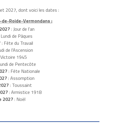
t 2027, dont voici les dates :
nt-de-Roide-Vermondans :
 2027
: Jour de l'an
 Lundi de Pâques
7
: Fête du Travail
udi de l'Ascension
 Victoire 1945
Lundi de Pentecôte
2027
: Fête Nationale
027
: Assomption
2027
: Toussaint
2027
: Armistice 1918
e 2027
: Noël