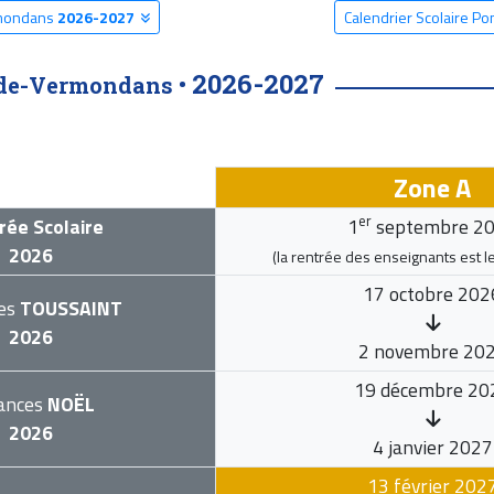
rmondans
2026-2027
Calendrier Scolaire 
2026-2027
ide-Vermondans •
Zone A
er
rée Scolaire
1
septembre 2
2026
(la rentrée des enseignants est l
17 octobre 202
es
TOUSSAINT
2026
2 novembre 20
19 décembre 20
ances
NOËL
2026
4 janvier 2027
13 février 202