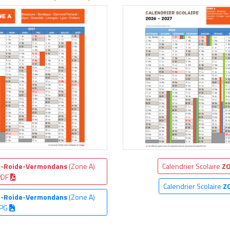
e-Roide-Vermondans
(Zone A)
Calendrier Scolaire
ZO
PDF
Calendrier Scolaire
Z
e-Roide-Vermondans
(Zone A)
JPG