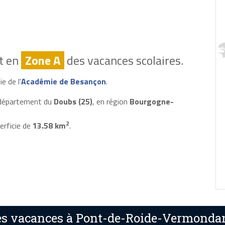
t en
Zone A
des vacances scolaires.
e de l'
Académie de Besançon
.
 département du
Doubs (25)
, en région
Bourgogne-
2
erficie de
13.58 km
.
es vacances à Pont-de-Roide-Vermonda