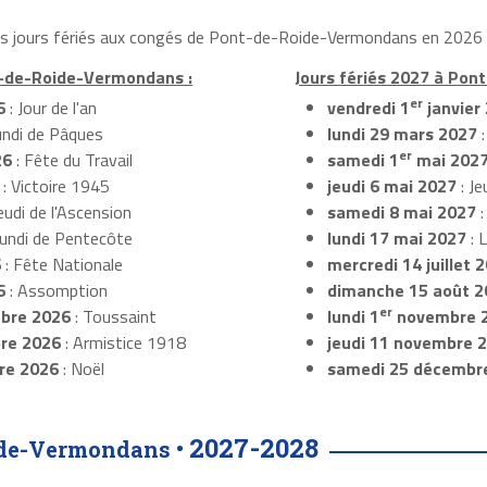
les jours fériés aux congés de Pont-de-Roide-Vermondans en 2026 e
t-de-Roide-Vermondans :
Jours fériés 2027 à Po
er
6
: Jour de l'an
vendredi 1
janvier
undi de Pâques
lundi 29 mars 2027
:
er
26
: Fête du Travail
samedi 1
mai 202
: Victoire 1945
jeudi 6 mai 2027
: Je
eudi de l'Ascension
samedi 8 mai 2027
:
Lundi de Pentecôte
lundi 17 mai 2027
: 
6
: Fête Nationale
mercredi 14 juillet 
6
: Assomption
dimanche 15 août 2
er
bre 2026
: Toussaint
lundi 1
novembre 
re 2026
: Armistice 1918
jeudi 11 novembre 
re 2026
: Noël
samedi 25 décembr
2027-2028
ide-Vermondans •