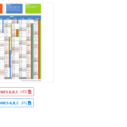
NES A,B,C
.PDF
ONES A,B,C
.JPG