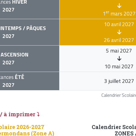
ances
HIVER
2027
er
1
mars 2027
10 avril 2027
INTEMPS / PÂQUES
2027
26 avril 2027
5 mai 2027
ASCENSION
2027
10 mai 2027
cances
ÉTÉ
3 juillet 2027
2027
Calendrier Scola
 / à imprimer ⤵
olaire 2026-2027
Calendrier Scol
ermondans (Zone A)
ZONES A