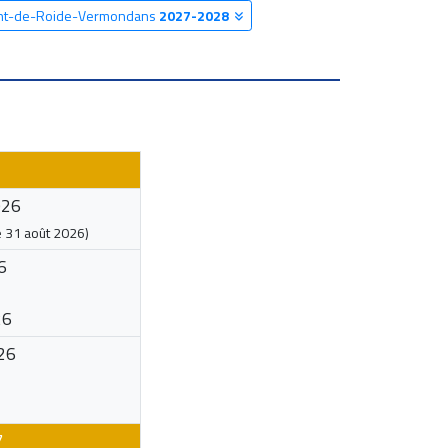
Pont-de-Roide-Vermondans
2027-2028
026
e
31 août 2026
)
6
26
26
7