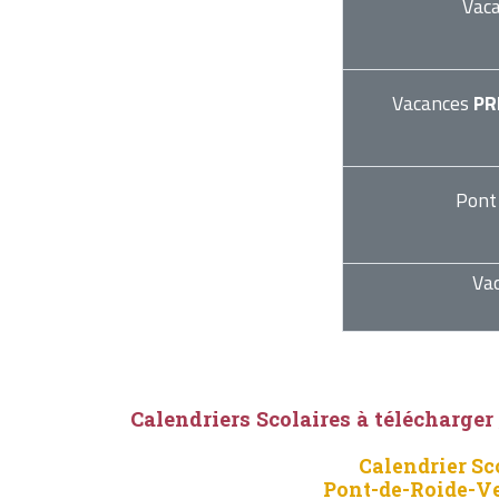
Vac
Vacances
PR
Pont
Va
Calendriers Scolaires à télécharger
Calendrier Sc
Pont-de-Roide-V