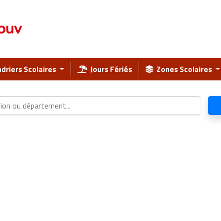
ouv
driers Scolaires
Jours Fériés
Zones Scolaires