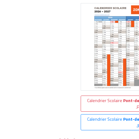
Calendrier Scolaire
Pont-d
.
Calendrier Scolaire
Pont-d
.