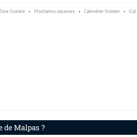
Zone Scolaire
•
Prochaines vacances
•
Calendrier Scolaire
•
iCal
e de Malpas ?