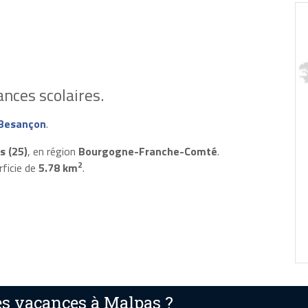
nces scolaires.
Besançon
.
s (25)
, en région
Bourgogne-Franche-Comté
.
2
rficie de
5.78 km
.
s vacances à Malpas ?