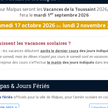
ur Malpas seront les
Vacances de la Toussaint
2026, 
er
fera le
mardi 1
septembre 2026
amedi 17 octobre 2026
lundi 2 novembre
au
ssent les vacances scolaires ?
s
: les vacances débutent
après le dernier cours
des jours indiqu
le samedi, mais les élèves n'ayant pas cours le samedi sont en vacances 
a reprise des cours s'effectue
le matin
des jours indiqués
dans les
pas & Jours Fériés
s fériés
officiels pour la ville de Malpas, pour l'année scolaire en cou
026-2027
Calendrier 