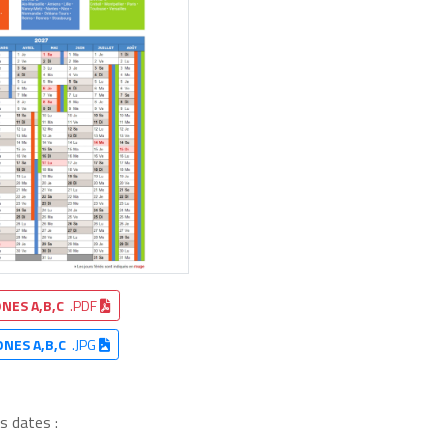
NES A,B,C
.PDF
ONES A,B,C
.JPG
s dates :