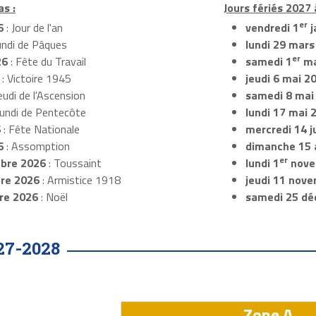
as :
Jours fériés 2027 
er
6
: Jour de l'an
vendredi 1
j
undi de Pâques
lundi 29 mars
er
26
: Fête du Travail
samedi 1
ma
: Victoire 1945
jeudi 6 mai 2
eudi de l'Ascension
samedi 8 mai
Lundi de Pentecôte
lundi 17 mai 
6
: Fête Nationale
mercredi 14 ju
6
: Assomption
dimanche 15 
er
bre 2026
: Toussaint
lundi 1
nove
re 2026
: Armistice 1918
jeudi 11 nov
re 2026
: Noël
samedi 25 dé
27-2028
Zone A