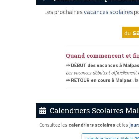
Les prochaines
vacances scolaires
po
s
du
Quand commencent et fini
⇒ DÉBUT des vacances à Malpa
Les vacances débutent officiellement 
⇒ RETOUR en cours à Malpas
: l
Calendriers Scolaires Mal
Consultez les
calendriers scolaires
et les
jour
Calendrier Scolaire Malpas
2