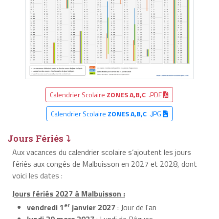
Calendrier Scolaire
ZONES A,B,C
.PDF
Calendrier Scolaire
ZONES A,B,C
.JPG
Jours Fériés ⤵
Aux vacances du calendrier scolaire s’ajoutent les jours
fériés aux congés de Malbuisson en 2027 et 2028, dont
voici les dates :
Jours fériés 2027 à Malbuisson :
er
vendredi 1
janvier 2027
: Jour de l'an
lundi 29 mars 2027
: Lundi de Pâques