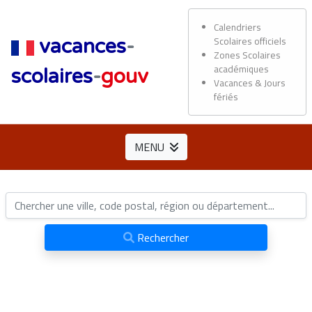
Calendriers
Scolaires officiels
vacances
-
Zones Scolaires
académiques
scolaires
-
gouv
Vacances & Jours
fériés
MENU
Rechercher