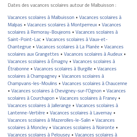
Dates des vacances scolaires autour de Malbuisson :
Vacances scolaires à Malbuisson
•
Vacances scolaires à
Malpas
•
Vacances scolaires à Montperreux
•
Vacances
scolaires à Remoray-Boujeons
•
Vacances scolaires à
Saint-Point-Lac
•
Vacances scolaires à Vaux-et-
Chantegrue
•
Vacances scolaires à La Planée
•
Vacances
scolaires aux Grangettes
•
Vacances scolaires à Audeux
•
Vacances scolaires à Émagny
•
Vacances scolaires à
Étrabonne
•
Vacances scolaires à Burgille
•
Vacances
scolaires à Champagney
•
Vacances scolaires à
Champvans-les-Moulins
•
Vacances scolaires à Chaucenne
•
Vacances scolaires à Chevigney-sur-l'Ognon
•
Vacances
scolaires à Courchapon
•
Vacances scolaires à Franey
•
Vacances scolaires à Jallerange
•
Vacances scolaires à
Lantenne-Vertière
•
Vacances scolaires à Lavernay
•
Vacances scolaires à Mazerolles-le-Salin
•
Vacances
scolaires à Moncley
•
Vacances scolaires à Noironte
•
Vacances scolaires à Pelousey
•
Vacances scolaires à