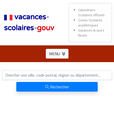
Calendriers
Scolaires officiels
vacances
-
Zones Scolaires
académiques
scolaires
-
gouv
Vacances & Jours
fériés
MENU
Rechercher