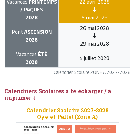
Vacances
PRINTEMPS
22 avril 2028
/ PÂQUES
2028
9 mai 2028
26 mai 2028
Pont
ASCENSION
2028
29 mai 2028
Vacances
ÉTÉ
4 juillet 2028
2028
Calendrier Scolaire ZONE A 2027-2028
Calendriers Scolaires à télécharger / à
imprimer ⤵
Calendrier Scolaire 2027-2028
Oye-et-Pallet (Zone A)