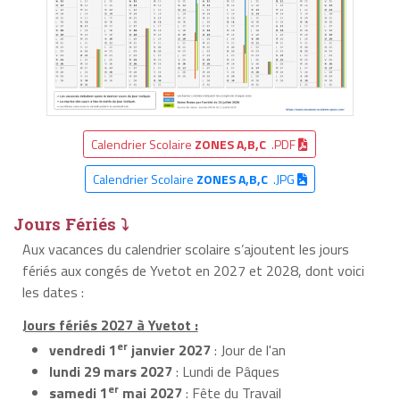
Calendrier Scolaire
ZONES A,B,C
.PDF
Calendrier Scolaire
ZONES A,B,C
.JPG
Jours Fériés ⤵
Aux vacances du calendrier scolaire s’ajoutent les jours
fériés aux congés de Yvetot en 2027 et 2028, dont voici
les dates :
Jours fériés 2027 à Yvetot :
er
vendredi 1
janvier 2027
: Jour de l'an
lundi 29 mars 2027
: Lundi de Pâques
er
samedi 1
mai 2027
: Fête du Travail