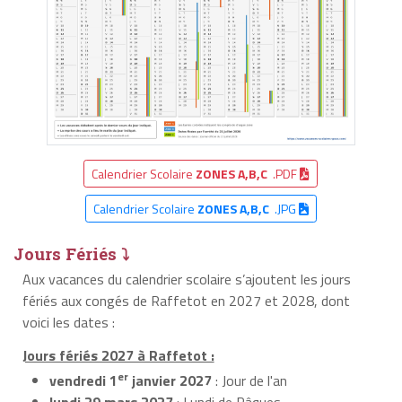
Calendrier Scolaire
ZONES A,B,C
.PDF
Calendrier Scolaire
ZONES A,B,C
.JPG
Jours Fériés ⤵
Aux vacances du calendrier scolaire s’ajoutent les jours
fériés aux congés de Raffetot en 2027 et 2028, dont
voici les dates :
Jours fériés 2027 à Raffetot :
er
vendredi 1
janvier 2027
: Jour de l'an
lundi 29 mars 2027
: Lundi de Pâques