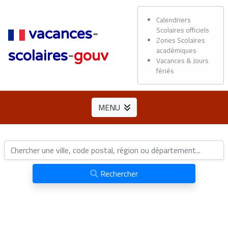
Calendriers
Scolaires officiels
vacances
-
Zones Scolaires
académiques
scolaires
-
gouv
Vacances & Jours
fériés
MENU
Rechercher