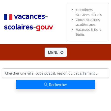
Calendriers
Scolaires officiels
vacances
-
Zones Scolaires
académiques
scolaires
-
gouv
Vacances & Jours
fériés
MENU
Rechercher