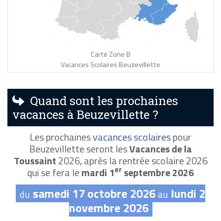
Carte Zone B
Vacances Scolaires Beuzevillette
Quand sont les prochaines
vacances à Beuzevillette ?
Les prochaines
vacances scolaires
pour
Beuzevillette seront les
Vacances de la
Toussaint
2026, après la rentrée scolaire 2026
er
qui se fera le
mardi 1
septembre 2026
samedi 17 octobre 2026
lundi 2
du
au
novembre 2026