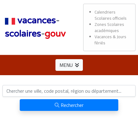
Calendriers
Scolaires officiels
vacances
-
Zones Scolaires
académiques
scolaires
-
gouv
Vacances & Jours
fériés
MENU
Rechercher