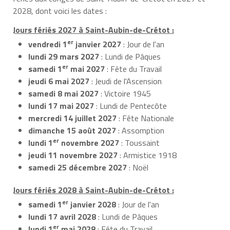
2028, dont voici les dates :
Jours fériés 2027 à Saint-Aubin-de-Crétot :
er
vendredi 1
janvier 2027
: Jour de l'an
lundi 29 mars 2027
: Lundi de Pâques
er
samedi 1
mai 2027
: Fête du Travail
jeudi 6 mai 2027
: Jeudi de l'Ascension
samedi 8 mai 2027
: Victoire 1945
lundi 17 mai 2027
: Lundi de Pentecôte
mercredi 14 juillet 2027
: Fête Nationale
dimanche 15 août 2027
: Assomption
er
lundi 1
novembre 2027
: Toussaint
jeudi 11 novembre 2027
: Armistice 1918
samedi 25 décembre 2027
: Noël
Jours fériés 2028 à Saint-Aubin-de-Crétot :
er
samedi 1
janvier 2028
: Jour de l'an
lundi 17 avril 2028
: Lundi de Pâques
er
lundi 1
mai 2028
: Fête du Travail