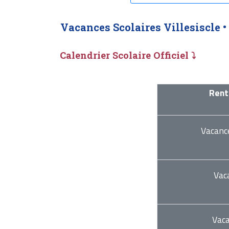
Vacances Scolaires Villesiscle •
Calendrier Scolaire Officiel ⤵
Rent
Vacanc
Vac
Vac