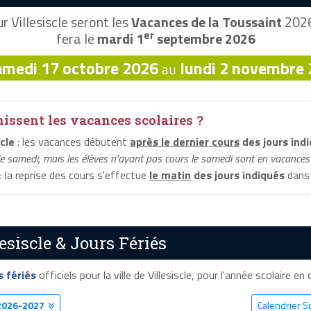
r Villesiscle seront les
Vacances de la Toussaint
2026,
er
fera le
mardi 1
septembre 2026
amedi 17 octobre 2026
lundi 2 novembre
au
ssent les vacances scolaires ?
cle
: les vacances débutent
après le dernier cours
des jours ind
le samedi, mais les élèves n'ayant pas cours le samedi sont en vacances 
: la reprise des cours s'effectue
le matin
des jours indiqués
dans 
esiscle & Jours Fériés
s fériés
officiels pour la ville de Villesiscle, pour l'année scolaire en 
2026-2027
Calendrier Sc