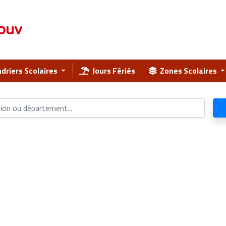
ouv
driers Scolaires
Jours Fériés
Zones Scolaires