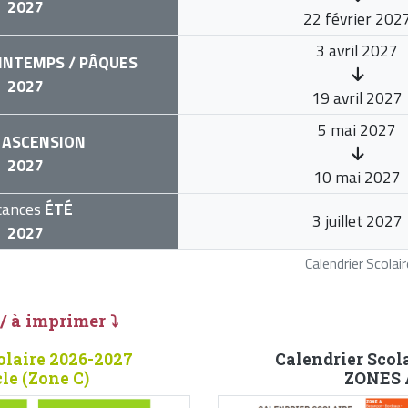
2027
22 février 202
3 avril 2027
INTEMPS / PÂQUES
2027
19 avril 2027
5 mai 2027
ASCENSION
2027
10 mai 2027
cances
ÉTÉ
3 juillet 2027
2027
Calendrier Scola
 / à imprimer ⤵
olaire 2026-2027
Calendrier Scol
cle (Zone C)
ZONES A