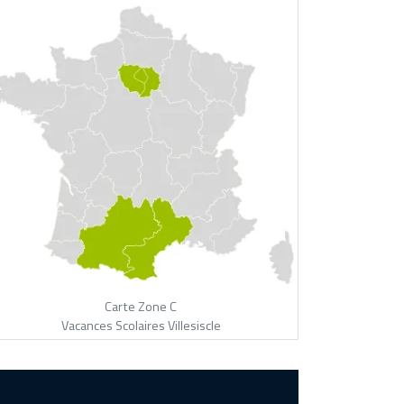
Carte Zone C
Vacances Scolaires Villesiscle