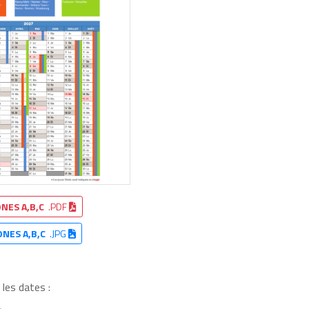
NES A,B,C
.PDF
ONES A,B,C
.JPG
 les dates :