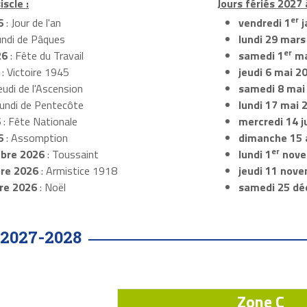
iscle :
Jours fériés 2027 à
er
6
: Jour de l'an
vendredi 1
j
undi de Pâques
lundi 29 mars
er
26
: Fête du Travail
samedi 1
ma
: Victoire 1945
jeudi 6 mai 2
eudi de l'Ascension
samedi 8 mai
Lundi de Pentecôte
lundi 17 mai 
6
: Fête Nationale
mercredi 14 ju
6
: Assomption
dimanche 15 
er
bre 2026
: Toussaint
lundi 1
nove
re 2026
: Armistice 1918
jeudi 11 nov
re 2026
: Noël
samedi 25 dé
2027-2028
Zone C