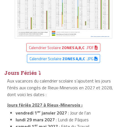
Calendrier Scolaire
ZONES A,B,C
.PDF
Calendrier Scolaire
ZONES A,B,C
.JPG
Jours Fériés ⤵
Aux vacances du calendrier scolaire s’ajoutent les jours
fériés aux congés de Rieux-Minervois en 2027 et 2028,
dont voici les dates :
Jours fériés 2027 à Rieux-Minervois :
er
vendredi 1
janvier 2027
: Jour de l'an
lundi 29 mars 2027
: Lundi de Pâques
er
samedi 1
mai 2027
: Fête du Travail