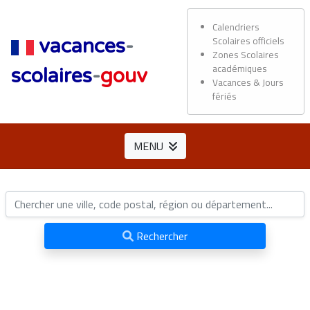
Calendriers
Scolaires officiels
vacances
-
Zones Scolaires
académiques
scolaires
-
gouv
Vacances & Jours
fériés
MENU
Rechercher