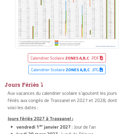
Calendrier Scolaire
ZONES A,B,C
.PDF
Calendrier Scolaire
ZONES A,B,C
.JPG
Jours Fériés ⤵
Aux vacances du calendrier scolaire s’ajoutent les jours
fériés aux congés de Trassanel en 2027 et 2028, dont
voici les dates :
Jours fériés 2027 à Trassanel :
er
vendredi 1
janvier 2027
: Jour de l'an
lundi 29 mars 2027
: Lundi de Pâques