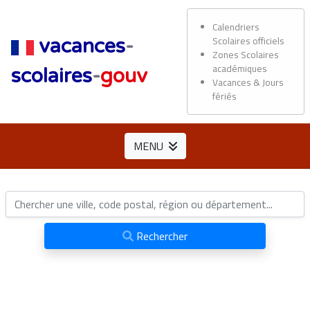
Calendriers
Scolaires officiels
vacances
-
Zones Scolaires
académiques
scolaires
-
gouv
Vacances & Jours
fériés
MENU
Rechercher