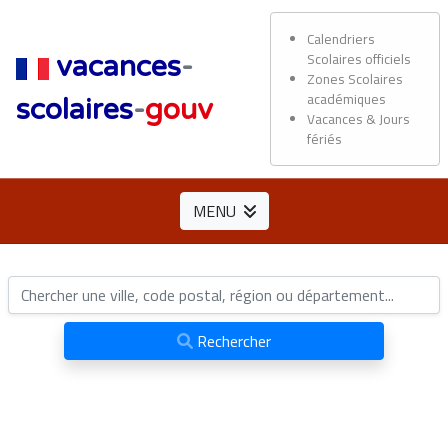
Calendriers
Scolaires officiels
vacances
-
Zones Scolaires
académiques
scolaires
-
gouv
Vacances & Jours
fériés
MENU
Rechercher