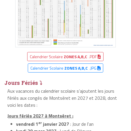
Calendrier Scolaire
ZONES A,B,C
.PDF
Calendrier Scolaire
ZONES A,B,C
.JPG
Jours Fériés ⤵
Aux vacances du calendrier scolaire s’ajoutent les jours
fériés aux congés de Montséret en 2027 et 2028, dont
voici les dates :
Jours fériés 2027 à Montséret :
er
vendredi 1
janvier 2027
: Jour de l'an
lundi 29 mars 2027
: Lundi de Pâques