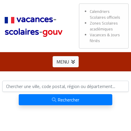
Calendriers
Scolaires officiels
vacances
-
Zones Scolaires
académiques
scolaires
-
gouv
Vacances & Jours
fériés
MENU
Rechercher