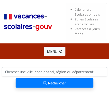
Calendriers
Scolaires officiels
vacances
-
Zones Scolaires
académiques
scolaires
-
gouv
Vacances & Jours
fériés
MENU
Rechercher