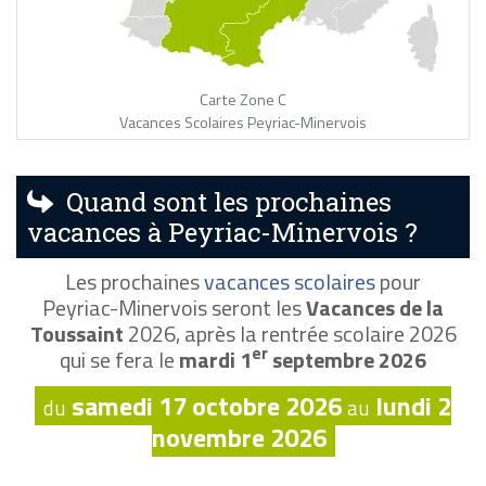
Carte Zone C
Vacances Scolaires Peyriac-Minervois
Quand sont les prochaines
vacances à Peyriac-Minervois ?
Les prochaines
vacances scolaires
pour
Peyriac-Minervois seront les
Vacances de la
Toussaint
2026, après la rentrée scolaire 2026
er
qui se fera le
mardi 1
septembre 2026
samedi 17 octobre 2026
lundi 2
du
au
novembre 2026