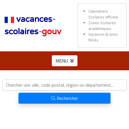
Calendriers
Scolaires officiels
vacances
-
Zones Scolaires
académiques
scolaires
-
gouv
Vacances & Jours
fériés
MENU
Rechercher