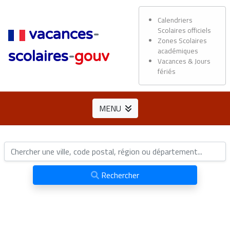
Calendriers
Scolaires officiels
vacances
-
Zones Scolaires
académiques
scolaires
-
gouv
Vacances & Jours
fériés
MENU
Rechercher