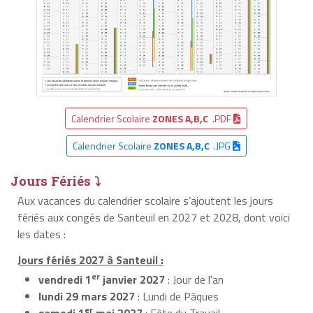
Calendrier Scolaire
ZONES A,B,C
.PDF
Calendrier Scolaire
ZONES A,B,C
.JPG
Jours Fériés ⤵
Aux vacances du calendrier scolaire s’ajoutent les jours
fériés aux congés de Santeuil en 2027 et 2028, dont voici
les dates :
Jours fériés 2027 à Santeuil :
er
vendredi 1
janvier 2027
: Jour de l'an
lundi 29 mars 2027
: Lundi de Pâques
er
samedi 1
mai 2027
: Fête du Travail