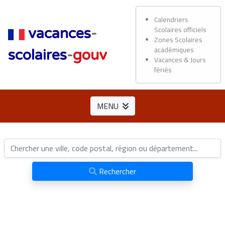
Calendriers
Scolaires officiels
vacances
-
Zones Scolaires
académiques
scolaires
-
gouv
Vacances & Jours
fériés
MENU
Rechercher