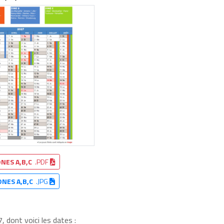
NES A,B,C
.PDF
ONES A,B,C
.JPG
 dont voici les dates :