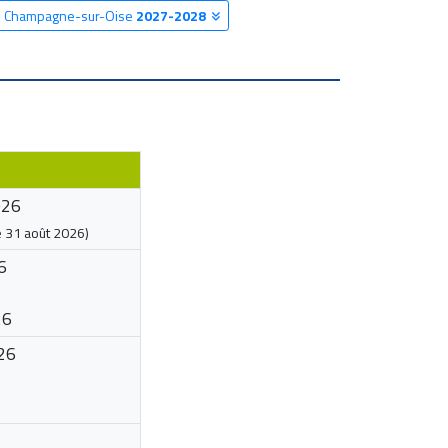
re Champagne-sur-Oise
2027-2028
026
e
31 août 2026
)
6
26
26