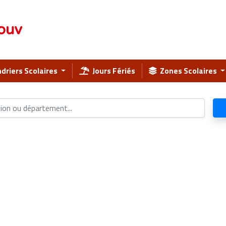
ouv
driers Scolaires
Jours Fériés
Zones Scolaires