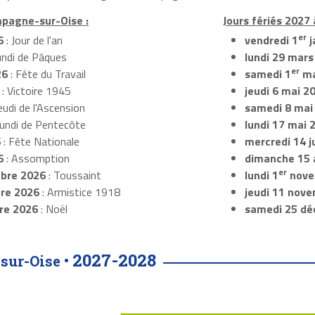
mpagne-sur-Oise :
Jours fériés 2027
er
6
: Jour de l'an
vendredi 1
j
undi de Pâques
lundi 29 mars
er
26
: Fête du Travail
samedi 1
ma
: Victoire 1945
jeudi 6 mai 2
eudi de l'Ascension
samedi 8 mai
Lundi de Pentecôte
lundi 17 mai 
6
: Fête Nationale
mercredi 14 ju
6
: Assomption
dimanche 15 
er
bre 2026
: Toussaint
lundi 1
nove
re 2026
: Armistice 1918
jeudi 11 nov
re 2026
: Noël
samedi 25 dé
2027-2028
sur-Oise •