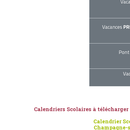
Vac
Vacances
PR
Pont
Va
Calendriers Scolaires à télécharger
Calendrier Sc
Champagne-su