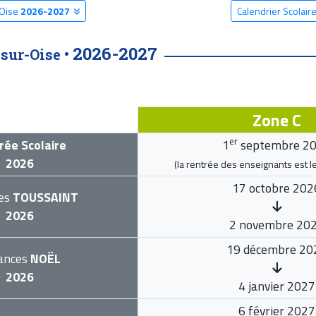
-Oise
2026-2027
Calendrier Scolai
2026-2027
sur-Oise •
Zone C
er
rée Scolaire
1
septembre 2
2026
(la rentrée des enseignants est l
17 octobre 202
es
TOUSSAINT
2026
2 novembre 20
19 décembre 20
ances
NOËL
2026
4 janvier 2027
6 février 2027