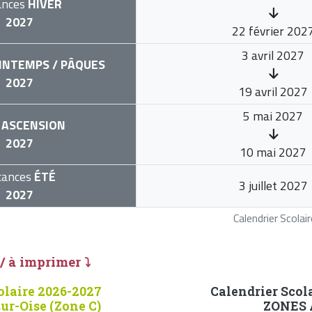
ances
HIVER
2027
22 février 202
3 avril 2027
INTEMPS / PÂQUES
2027
19 avril 2027
5 mai 2027
ASCENSION
2027
10 mai 2027
cances
ÉTÉ
3 juillet 2027
2027
Calendrier Scola
 / à imprimer ⤵
olaire 2026-2027
Calendrier Scol
r-Oise (Zone C)
ZONES A