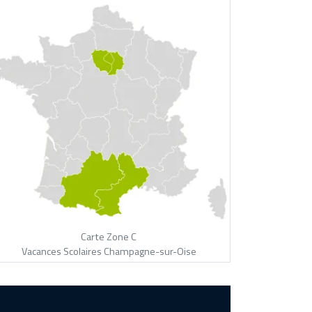
Carte Zone C
Vacances Scolaires Champagne-sur-Oise