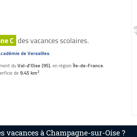
ne C
des vacances scolaires.
cadémie de Versailles
.
ement du
Val-d’Oise (95)
, en région
Île-de-France
.
2
erficie de
9.45 km
.
es vacances à Champagne-sur-Oise ?