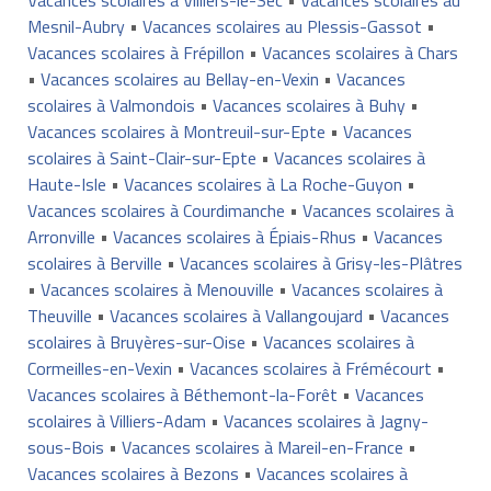
Mesnil-Aubry
•
Vacances scolaires au Plessis-Gassot
•
Vacances scolaires à Frépillon
•
Vacances scolaires à Chars
•
Vacances scolaires au Bellay-en-Vexin
•
Vacances
scolaires à Valmondois
•
Vacances scolaires à Buhy
•
Vacances scolaires à Montreuil-sur-Epte
•
Vacances
scolaires à Saint-Clair-sur-Epte
•
Vacances scolaires à
Haute-Isle
•
Vacances scolaires à La Roche-Guyon
•
Vacances scolaires à Courdimanche
•
Vacances scolaires à
Arronville
•
Vacances scolaires à Épiais-Rhus
•
Vacances
scolaires à Berville
•
Vacances scolaires à Grisy-les-Plâtres
•
Vacances scolaires à Menouville
•
Vacances scolaires à
Theuville
•
Vacances scolaires à Vallangoujard
•
Vacances
scolaires à Bruyères-sur-Oise
•
Vacances scolaires à
Cormeilles-en-Vexin
•
Vacances scolaires à Frémécourt
•
Vacances scolaires à Béthemont-la-Forêt
•
Vacances
scolaires à Villiers-Adam
•
Vacances scolaires à Jagny-
sous-Bois
•
Vacances scolaires à Mareil-en-France
•
Vacances scolaires à Bezons
•
Vacances scolaires à