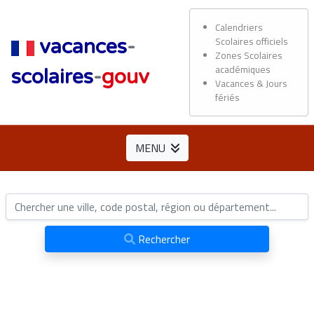
Calendriers
Scolaires officiels
vacances
-
Zones Scolaires
académiques
scolaires
-
gouv
Vacances & Jours
fériés
MENU
Rechercher