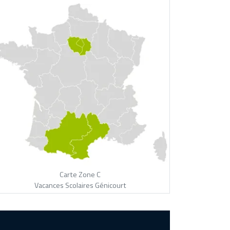
Carte Zone C
Vacances Scolaires Génicourt