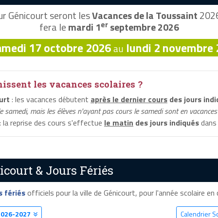
r Génicourt seront les
Vacances de la Toussaint
2026,
er
fera le
mardi 1
septembre 2026
amedi 17 octobre 2026
lundi 2 novembre
au
ssent les vacances scolaires ?
urt
: les vacances débutent
après le dernier cours
des jours ind
le samedi, mais les élèves n'ayant pas cours le samedi sont en vacances 
: la reprise des cours s'effectue
le matin
des jours indiqués
dans 
icourt & Jours Fériés
s fériés
officiels pour la ville de Génicourt, pour l'année scolaire en c
2026-2027
Calendrier S