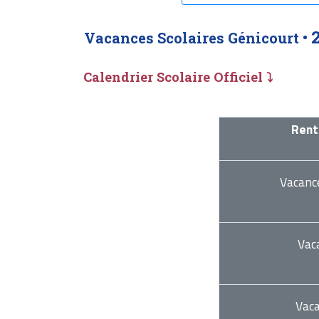
Vacances Scolaires Génicourt •
Calendrier Scolaire Officiel ⤵
Rent
Vacanc
Vac
Vac