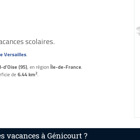
cances scolaires.
 Versailles
.
l-d’Oise (95)
, en région
Île-de-France
.
2
rficie de
6.44 km
.
s vacances à Génicourt ?