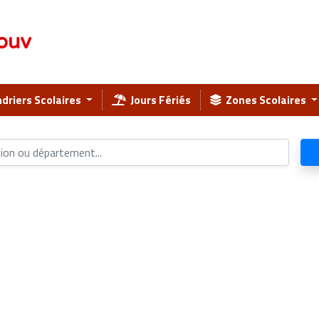
ouv
driers Scolaires
Jours Fériés
Zones Scolaires