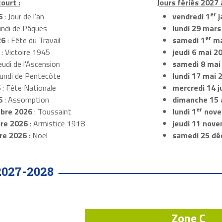
ourt :
Jours fériés 2027 
er
6
: Jour de l'an
vendredi 1
j
undi de Pâques
lundi 29 mars
er
26
: Fête du Travail
samedi 1
ma
: Victoire 1945
jeudi 6 mai 2
eudi de l'Ascension
samedi 8 mai
Lundi de Pentecôte
lundi 17 mai 
6
: Fête Nationale
mercredi 14 ju
6
: Assomption
dimanche 15 
er
bre 2026
: Toussaint
lundi 1
nove
re 2026
: Armistice 1918
jeudi 11 nov
re 2026
: Noël
samedi 25 dé
2027-2028
Zone C