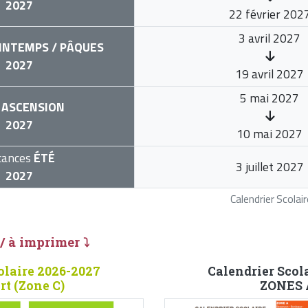
2027
22 février 202
3 avril 2027
INTEMPS / PÂQUES
2027
19 avril 2027
5 mai 2027
ASCENSION
2027
10 mai 2027
cances
ÉTÉ
3 juillet 2027
2027
Calendrier Scola
 / à imprimer ⤵
olaire 2026-2027
Calendrier Scol
rt (Zone C)
ZONES A