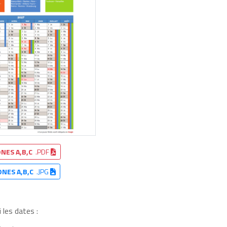
NES A,B,C
.PDF
ONES A,B,C
.JPG
 les dates :