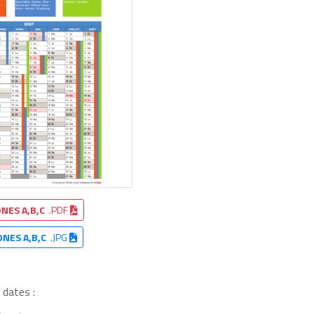
NES A,B,C
.PDF
ONES A,B,C
.JPG
 dates :