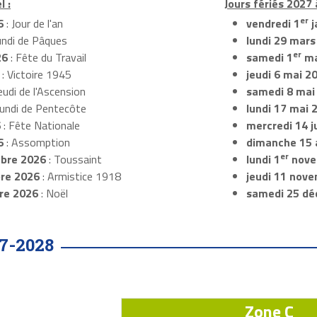
l :
Jours fériés 2027 
er
6
: Jour de l'an
vendredi 1
j
undi de Pâques
lundi 29 mars
er
26
: Fête du Travail
samedi 1
ma
: Victoire 1945
jeudi 6 mai 2
eudi de l'Ascension
samedi 8 mai
Lundi de Pentecôte
lundi 17 mai 
6
: Fête Nationale
mercredi 14 ju
6
: Assomption
dimanche 15 
er
bre 2026
: Toussaint
lundi 1
nove
re 2026
: Armistice 1918
jeudi 11 nov
re 2026
: Noël
samedi 25 dé
7-2028
Zone C