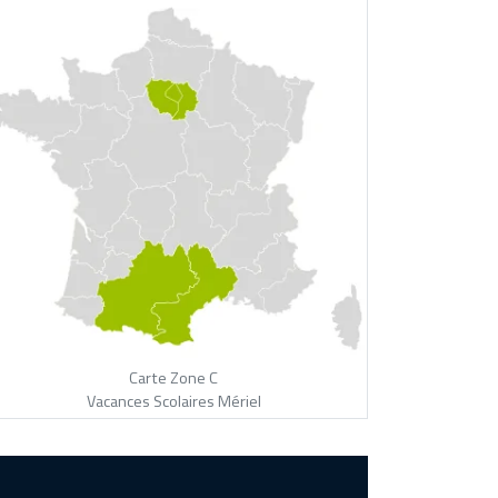
Carte Zone C
Vacances Scolaires Mériel