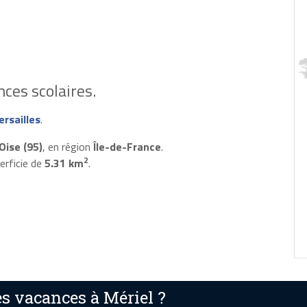
ces scolaires.
rsailles
.
Oise (95)
, en région
Île-de-France
.
2
erficie de
5.31 km
.
s vacances à Mériel ?