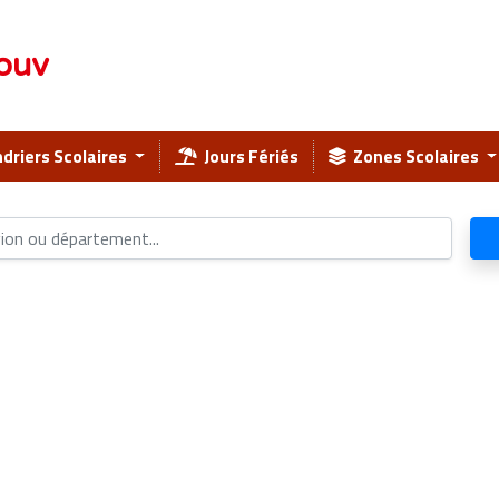
ouv
driers Scolaires
Jours Fériés
Zones Scolaires