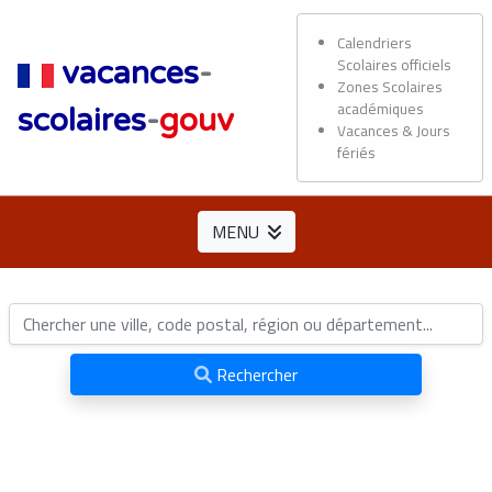
Calendriers
Scolaires officiels
vacances
-
Zones Scolaires
académiques
scolaires
-
gouv
Vacances & Jours
fériés
MENU
Rechercher