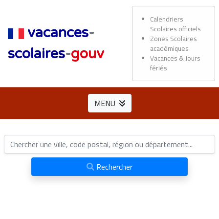
Calendriers
Scolaires officiels
vacances
-
Zones Scolaires
académiques
scolaires
-
gouv
Vacances & Jours
fériés
MENU
Rechercher