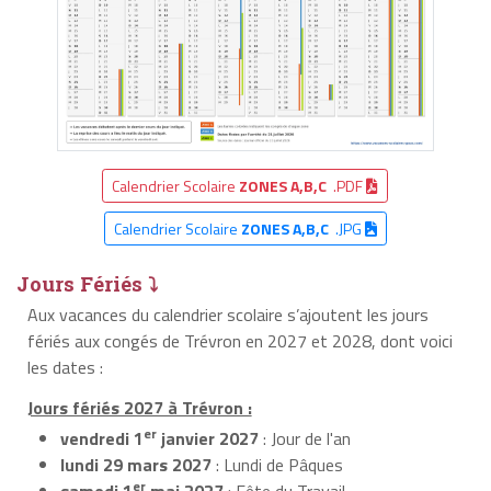
Calendrier Scolaire
ZONES A,B,C
.PDF
Calendrier Scolaire
ZONES A,B,C
.JPG
Jours Fériés ⤵
Aux vacances du calendrier scolaire s’ajoutent les jours
fériés aux congés de Trévron en 2027 et 2028, dont voici
les dates :
Jours fériés 2027 à Trévron :
er
vendredi 1
janvier 2027
: Jour de l'an
lundi 29 mars 2027
: Lundi de Pâques
er
samedi 1
mai 2027
: Fête du Travail