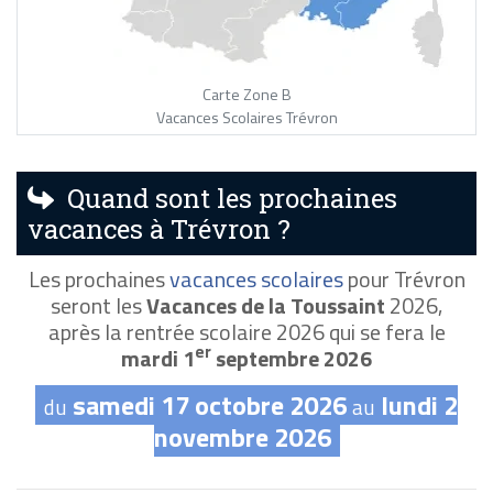
Carte Zone B
Vacances Scolaires Trévron
Quand sont les prochaines
vacances à Trévron ?
Les prochaines
vacances scolaires
pour Trévron
seront les
Vacances de la Toussaint
2026,
après la rentrée scolaire 2026 qui se fera le
er
mardi 1
septembre 2026
samedi 17 octobre 2026
lundi 2
du
au
novembre 2026