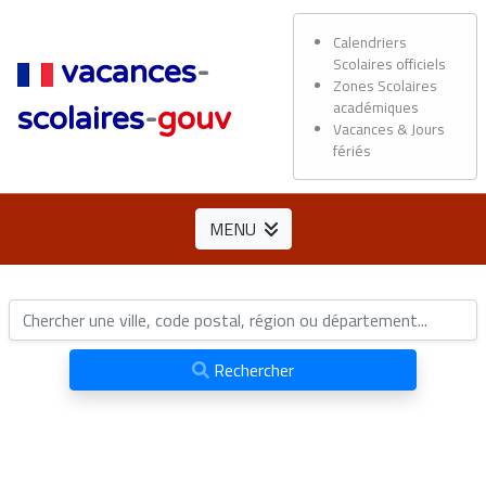
Calendriers
Scolaires officiels
vacances
-
Zones Scolaires
académiques
scolaires
-
gouv
Vacances & Jours
fériés
MENU
Rechercher