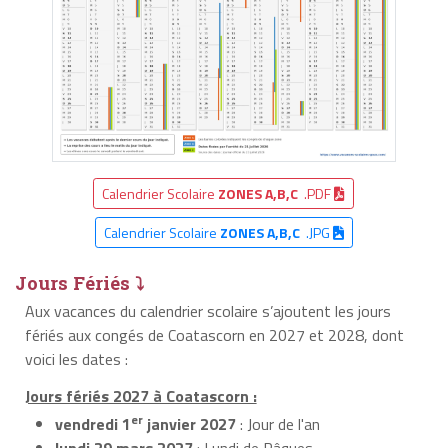
Calendrier Scolaire
ZONES A,B,C
.PDF
Calendrier Scolaire
ZONES A,B,C
.JPG
Jours Fériés ⤵
Aux vacances du calendrier scolaire s’ajoutent les jours
fériés aux congés de Coatascorn en 2027 et 2028, dont
voici les dates :
Jours fériés 2027 à Coatascorn :
er
vendredi 1
janvier 2027
: Jour de l'an
lundi 29 mars 2027
: Lundi de Pâques