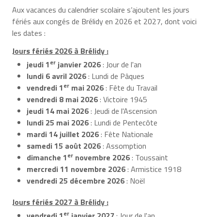
Aux vacances du calendrier scolaire s’ajoutent les jours
fériés aux congés de Brélidy en 2026 et 2027, dont voici
les dates :
Jours fériés 2026 à Brélidy :
er
jeudi 1
janvier 2026
: Jour de l'an
lundi 6 avril 2026
: Lundi de Pâques
er
vendredi 1
mai 2026
: Fête du Travail
vendredi 8 mai 2026
: Victoire 1945
jeudi 14 mai 2026
: Jeudi de l'Ascension
lundi 25 mai 2026
: Lundi de Pentecôte
mardi 14 juillet 2026
: Fête Nationale
samedi 15 août 2026
: Assomption
er
dimanche 1
novembre 2026
: Toussaint
mercredi 11 novembre 2026
: Armistice 1918
vendredi 25 décembre 2026
: Noël
Jours fériés 2027 à Brélidy :
er
vendredi 1
janvier 2027
: Jour de l'an