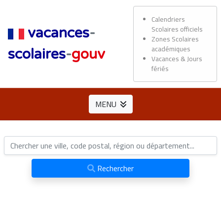
Calendriers
Scolaires officiels
vacances
-
Zones Scolaires
académiques
scolaires
-
gouv
Vacances & Jours
fériés
MENU
Rechercher