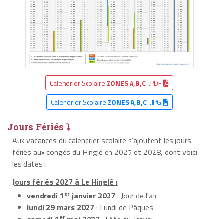
Calendrier Scolaire
ZONES A,B,C
.PDF
Calendrier Scolaire
ZONES A,B,C
.JPG
Jours Fériés ⤵
Aux vacances du calendrier scolaire s’ajoutent les jours
fériés aux congés du Hinglé en 2027 et 2028, dont voici
les dates :
Jours fériés 2027 à Le Hinglé :
er
vendredi 1
janvier 2027
: Jour de l'an
lundi 29 mars 2027
: Lundi de Pâques
er
samedi 1
mai 2027
: Fête du Travail