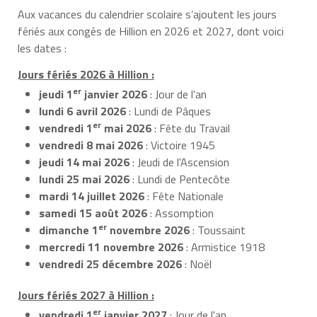
Aux vacances du calendrier scolaire s’ajoutent les jours
fériés aux congés de Hillion en 2026 et 2027, dont voici
les dates :
Jours fériés 2026 à Hillion :
er
jeudi 1
janvier 2026
: Jour de l'an
lundi 6 avril 2026
: Lundi de Pâques
er
vendredi 1
mai 2026
: Fête du Travail
vendredi 8 mai 2026
: Victoire 1945
jeudi 14 mai 2026
: Jeudi de l'Ascension
lundi 25 mai 2026
: Lundi de Pentecôte
mardi 14 juillet 2026
: Fête Nationale
samedi 15 août 2026
: Assomption
er
dimanche 1
novembre 2026
: Toussaint
mercredi 11 novembre 2026
: Armistice 1918
vendredi 25 décembre 2026
: Noël
Jours fériés 2027 à Hillion :
er
vendredi 1
janvier 2027
: Jour de l'an