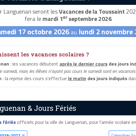
r Languenan seront les
Vacances de la Toussaint
2026
er
fera le
mardi 1
septembre 2026
amedi 17 octobre 2026
lundi 2 novembre
au
ssent les vacances scolaires ?
enan
: les vacances débutent
après le dernier cours
des jours in
le samedi, mais les élèves n'ayant pas cours le samedi sont en vacances 
n
: la reprise des cours s'effectue
le matin
des jours indiqués
dans
guenan & Jours Fériés
s fériés
officiels pour la ville de Languenan, pour l'année scolaire en 
2026-2027
Calendrier S