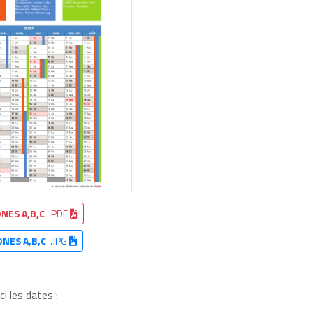
NES A,B,C
.PDF
ONES A,B,C
.JPG
i les dates :