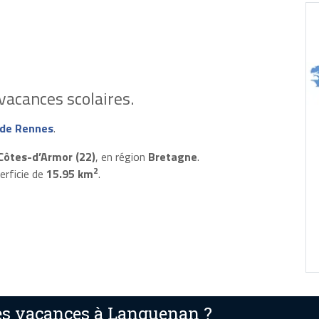
vacances scolaires.
de Rennes
.
Côtes-d’Armor (22)
, en région
Bretagne
.
2
erficie de
15.95 km
.
es vacances à Languenan ?