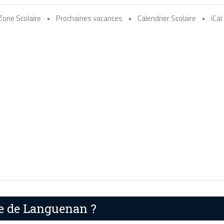
Zone Scolaire
•
Prochaines vacances
•
Calendrier Scolaire
•
iCal
re de Languenan ?