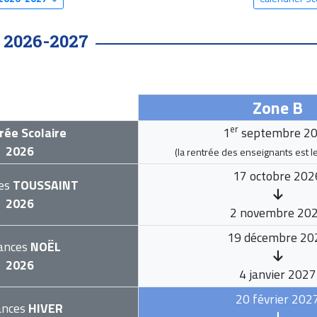
2026-2027
•
Zone B
er
rée Scolaire
1
septembre 2
2026
(la rentrée des enseignants est l
17 octobre 202
es
TOUSSAINT
2026
2 novembre 20
19 décembre 20
ances
NOËL
2026
4 janvier 2027
20 février 202
ances
HIVER