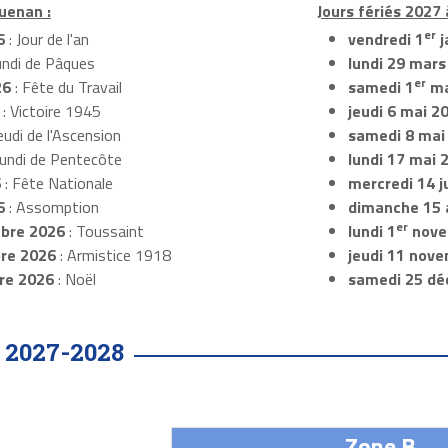
uenan :
Jours fériés 2027
er
6
: Jour de l'an
vendredi 1
j
undi de Pâques
lundi 29 mars
er
26
: Fête du Travail
samedi 1
ma
: Victoire 1945
jeudi 6 mai 2
eudi de l'Ascension
samedi 8 mai
Lundi de Pentecôte
lundi 17 mai 
6
: Fête Nationale
mercredi 14 ju
6
: Assomption
dimanche 15 
er
bre 2026
: Toussaint
lundi 1
nove
re 2026
: Armistice 1918
jeudi 11 nov
re 2026
: Noël
samedi 25 dé
2027-2028
•
Zone B