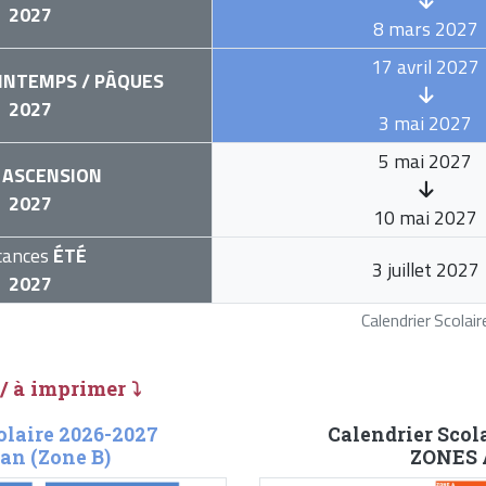
2027
8 mars 2027
17 avril 2027
INTEMPS / PÂQUES
2027
3 mai 2027
5 mai 2027
ASCENSION
2027
10 mai 2027
cances
ÉTÉ
3 juillet 2027
2027
Calendrier Scola
 / à imprimer ⤵
olaire 2026-2027
Calendrier Scol
an (Zone B)
ZONES A