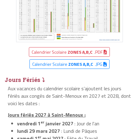
Calendrier Scolaire
ZONES A,B,C
.PDF
Calendrier Scolaire
ZONES A,B,C
.JPG
Jours Fériés ⤵
Aux vacances du calendrier scolaire s’ajoutent les jours
fériés aux congés de Saint-Menoux en 2027 et 2028, dont
voici les dates :
Jours fériés 2027 à Saint-Menoux :
er
vendredi 1
janvier 2027
: Jour de l'an
lundi 29 mars 2027
: Lundi de Pâques
er
samedi 1
mai 2027
: Fête du Travail